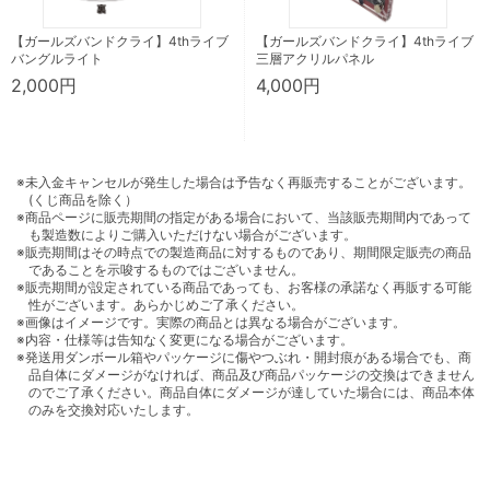
【ガールズバンドクライ】4thライブ
【ガールズバンドクライ】4thライブ
バングルライト
三層アクリルパネル
2,000円
4,000円
※未入金キャンセルが発生した場合は予告なく再販売することがございます。
(くじ商品を除く）
※商品ページに販売期間の指定がある場合において、当該販売期間内であって
も製造数によりご購入いただけない場合がございます。
※販売期間はその時点での製造商品に対するものであり、期間限定販売の商品
であることを示唆するものではございません。
※販売期間が設定されている商品であっても、お客様の承諾なく再販する可能
性がございます。あらかじめご了承ください。
※画像はイメージです。実際の商品とは異なる場合がございます。
※内容・仕様等は告知なく変更になる場合がございます。
※発送用ダンボール箱やパッケージに傷やつぶれ・開封痕がある場合でも、商
品自体にダメージがなければ、商品及び商品パッケージの交換はできません
のでご了承ください。商品自体にダメージが達していた場合には、商品本体
のみを交換対応いたします。