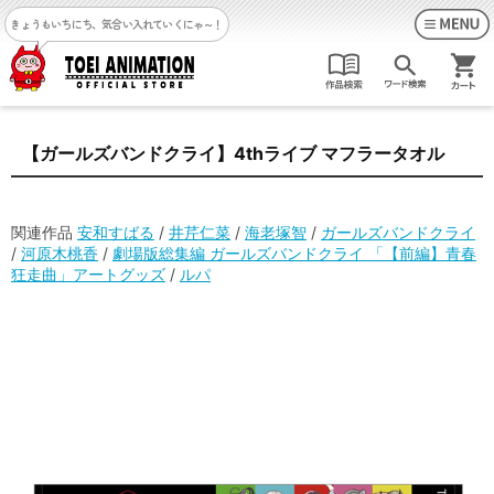
きょうもいちにち、気合い入れていくにゃ～！
【ガールズバンドクライ】4thライブ マフラータオル
関連作品
安和すばる
/
井芹仁菜
/
海老塚智
/
ガールズバンドクライ
/
河原木桃香
/
劇場版総集編 ガールズバンドクライ 「【前編】青春
狂走曲」アートグッズ
/
ルパ