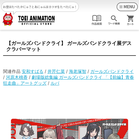
お昼はたべたかにゃ？
とあにゃんはカツオをたべたにゃ！
【ガールズバンドクライ】 ガールズバンドクライ展デス
クラバーマット
関連作品
安和すばる
/
井芹仁菜
/
海老塚智
/
ガールズバンドクライ
/
河原木桃香
/
劇場版総集編 ガールズバンドクライ 「【前編】青春
狂走曲」アートグッズ
/
ルパ