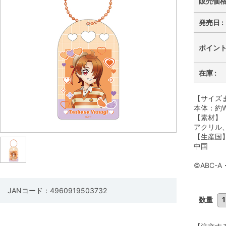
販売価格 
発売日 :
ポイント 
在庫 :
【サイズ
本体：約W
【素材】
アクリル
【生産国
中国
©ABC-
JANコード：4960919503732
数量