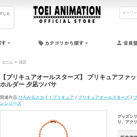
グした
探す
カテゴリから探す
会員
ホーム
>
雑貨
【プリキュアオールスターズ】 プリキュアファッ
ホルダー 夕凪ツバサ
関連作品
ひろがるスカイ！プリキュア
/
プリキュアオールスターズ
/
ンシリーズ
グッズシ
り、アク