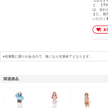
【注文す
と、【予
は、合わ
また、発
いただく
※在庫数に限りがあるので、無くなり次第終了となります。
関連商品