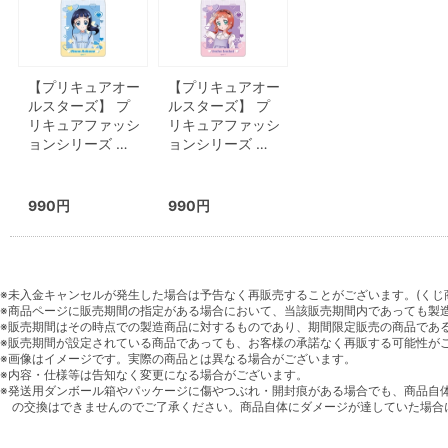
【プリキュアオー
【プリキュアオー
ルスターズ】 プ
ルスターズ】 プ
リキュアファッシ
リキュアファッシ
ョンシリーズ …
ョンシリーズ …
990円
990円
※未入金キャンセルが発生した場合は予告なく再販売することがございます。(くじ
※商品ページに販売期間の指定がある場合において、当該販売期間内であっても製
※販売期間はその時点での製造商品に対するものであり、期間限定販売の商品であ
※販売期間が設定されている商品であっても、お客様の承諾なく再販する可能性が
※画像はイメージです。実際の商品とは異なる場合がございます。
※内容・仕様等は告知なく変更になる場合がございます。
※発送用ダンボール箱やパッケージに傷やつぶれ・開封痕がある場合でも、商品自
の交換はできませんのでご了承ください。商品自体にダメージが達していた場合