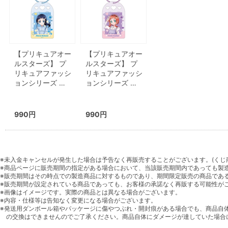
【プリキュアオー
【プリキュアオー
ルスターズ】 プ
ルスターズ】 プ
リキュアファッシ
リキュアファッシ
ョンシリーズ …
ョンシリーズ …
990円
990円
※未入金キャンセルが発生した場合は予告なく再販売することがございます。(くじ
※商品ページに販売期間の指定がある場合において、当該販売期間内であっても製
※販売期間はその時点での製造商品に対するものであり、期間限定販売の商品であ
※販売期間が設定されている商品であっても、お客様の承諾なく再販する可能性が
※画像はイメージです。実際の商品とは異なる場合がございます。
※内容・仕様等は告知なく変更になる場合がございます。
※発送用ダンボール箱やパッケージに傷やつぶれ・開封痕がある場合でも、商品自
の交換はできませんのでご了承ください。商品自体にダメージが達していた場合