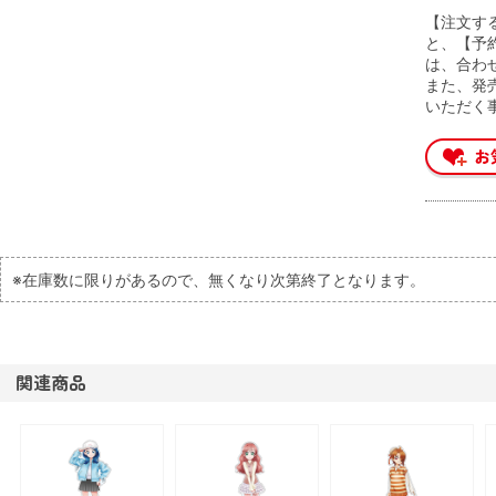
【注文す
と、【予
は、合わ
また、発
いただく
※在庫数に限りがあるので、無くなり次第終了となります。
関連商品