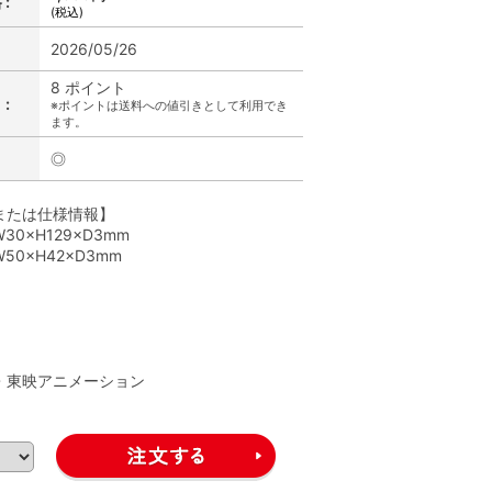
:
(税込)
2026/05/26
8 ポイント
:
※ポイントは送料への値引きとして利用でき
ます。
◎
または仕様情報】
30×H129×D3mm
50×H42×D3mm
】
A・東映アニメーション