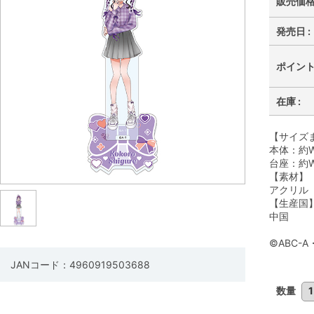
販売価格 
発売日 :
ポイント 
在庫 :
【サイズ
本体：約W
台座：約W
【素材】
アクリル
【生産国
中国
©ABC-
JANコード：4960919503688
数量