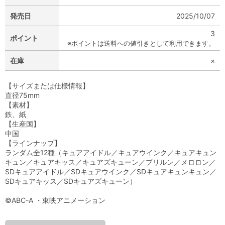
発売日
2025/10/07
3
ポイント
※ポイントは送料への値引きとして利用できます。
在庫
×
【サイズまたは仕様情報】
直径75mm
【素材】
鉄、紙
【生産国】
中国
【ラインナップ】
ランダム全12種（キュアアイドル／キュアウインク／キュアキュン
キュン／キュアキッス／キュアズキューン／プリルン／メロロン／
SDキュアアイドル／SDキュアウインク／SDキュアキュンキュン／
SDキュアキッス／SDキュアズキューン）
©ABC-A ・東映アニメーション