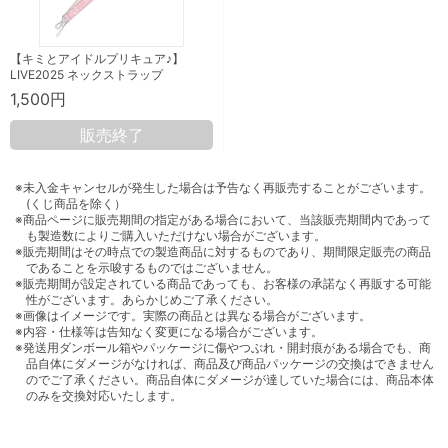
【キミとアイドルプリキュア♪】
LIVE2025 ネックストラップ
1,500円
販売終了
※未入金キャンセルが発生した場合は予告なく再販売することがございます。
(くじ商品を除く）
※商品ページに販売期間の指定がある場合において、当該販売期間内であって
も製造数によりご購入いただけない場合がございます。
※販売期間はその時点での製造商品に対するものであり、期間限定販売の商品
であることを示唆するものではございません。
※販売期間が設定されている商品であっても、お客様の承諾なく再販する可能
性がございます。あらかじめご了承ください。
※画像はイメージです。実際の商品とは異なる場合がございます。
※内容・仕様等は告知なく変更になる場合がございます。
※発送用ダンボール箱やパッケージに傷やつぶれ・開封痕がある場合でも、商
品自体にダメージがなければ、商品及び商品パッケージの交換はできません
のでご了承ください。商品自体にダメージが達していた場合には、商品本体
のみを交換対応いたします。