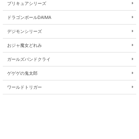
プリキュアシリーズ
ドラゴンボールDAIMA
デジモンシリーズ
おジャ魔女どれみ
ガールズバンドクライ
ゲゲゲの鬼太郎
ワールドトリガー
おしりたんてい
ミラキュラス レディバグ＆シャノワール
逃走中 ザ グレートミッション