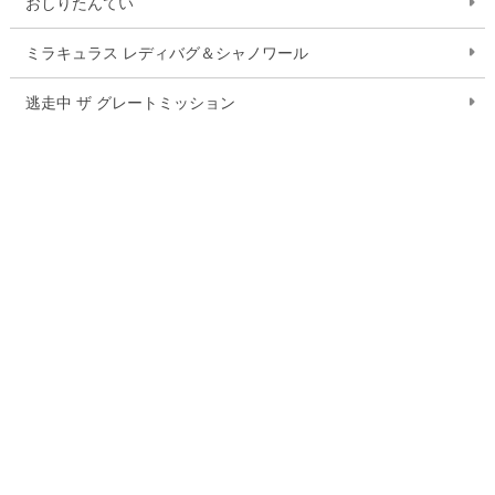
おしりたんてい
ミラキュラス レディバグ＆シャノワール
逃走中 ザ グレートミッション
ドラゴンクエスト ダイの大冒険
ふしぎ駄菓子屋 銭天堂
いきものさん
作品一覧を見る
お問い合わせ
ご利用案内
Q&A