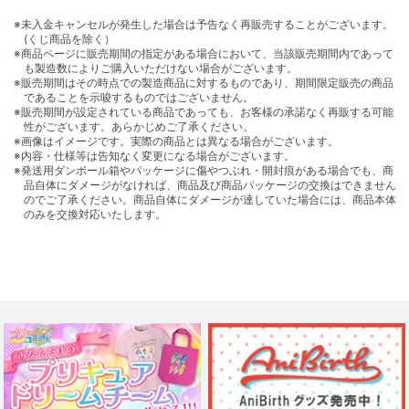
※未入金キャンセルが発生した場合は予告なく再販売することがございます。
(くじ商品を除く）
※商品ページに販売期間の指定がある場合において、当該販売期間内であって
も製造数によりご購入いただけない場合がございます。
※販売期間はその時点での製造商品に対するものであり、期間限定販売の商品
であることを示唆するものではございません。
※販売期間が設定されている商品であっても、お客様の承諾なく再販する可能
性がございます。あらかじめご了承ください。
※画像はイメージです。実際の商品とは異なる場合がございます。
※内容・仕様等は告知なく変更になる場合がございます。
※発送用ダンボール箱やパッケージに傷やつぶれ・開封痕がある場合でも、商
品自体にダメージがなければ、商品及び商品パッケージの交換はできません
のでご了承ください。商品自体にダメージが達していた場合には、商品本体
のみを交換対応いたします。