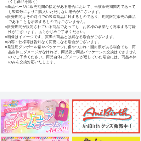
(くじ商品を除く）
※商品ページに販売期間の指定がある場合において、当該販売期間内であって
も製造数によりご購入いただけない場合がございます。
※販売期間はその時点での製造商品に対するものであり、期間限定販売の商品
であることを示唆するものではございません。
※販売期間が設定されている商品であっても、お客様の承諾なく再販する可能
性がございます。あらかじめご了承ください。
※画像はイメージです。実際の商品とは異なる場合がございます。
※内容・仕様等は告知なく変更になる場合がございます。
※発送用ダンボール箱やパッケージに傷やつぶれ・開封痕がある場合でも、商
品自体にダメージがなければ、商品及び商品パッケージの交換はできません
のでご了承ください。商品自体にダメージが達していた場合には、商品本体
のみを交換対応いたします。