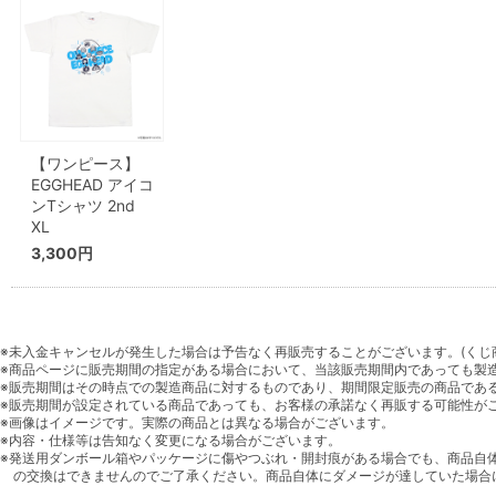
【ワンピース】
EGGHEAD アイコ
ンTシャツ 2nd
XL
3,300円
※未入金キャンセルが発生した場合は予告なく再販売することがございます。(くじ
※商品ページに販売期間の指定がある場合において、当該販売期間内であっても製
※販売期間はその時点での製造商品に対するものであり、期間限定販売の商品であ
※販売期間が設定されている商品であっても、お客様の承諾なく再販する可能性が
※画像はイメージです。実際の商品とは異なる場合がございます。
※内容・仕様等は告知なく変更になる場合がございます。
※発送用ダンボール箱やパッケージに傷やつぶれ・開封痕がある場合でも、商品自
の交換はできませんのでご了承ください。商品自体にダメージが達していた場合