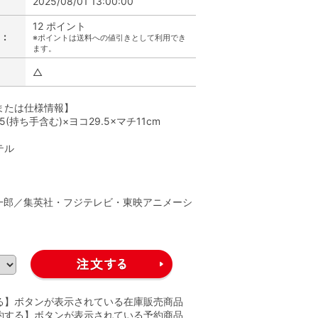
2025/08/01 13:00:00
12 ポイント
:
※ポイントは送料への値引きとして利用でき
ます。
△
または仕様情報】
5(持ち手含む)×ヨコ29.5×マチ11cm
テル
】
一郎／集英社・フジテレビ・東映アニメーシ
る】ボタンが表示されている在庫販売商品
約する】ボタンが表示されている予約商品