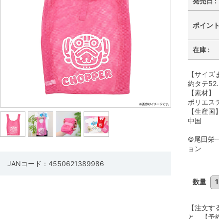
発売日 :
ポイント 
在庫 :
【サイズ
約タテ52.
【素材】
ポリエス
【生産国
中国
©尾田栄
ョン
JANコード：4550621389986
数量
【注文す
と、【予