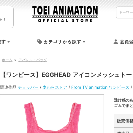
ゃ！
探す
カテゴリから探す
会員
ホーム
>
アパレル・バッグ
【ワンピース】EGGHEAD アイコンメッシュトー
関連作品
チョッパー
/
麦わらストア
/
From TV animation ワンピース
透け感の
ゴムでま
販売価格 