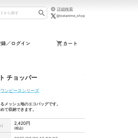
詳細検索
@toeianime_shop
登録／ログイン
カート
ト チョッパー
/
ワンピースシリーズ
あるメッシュ地のエコバッグです。
とめて収納できます。
2,420円
:
(税込)