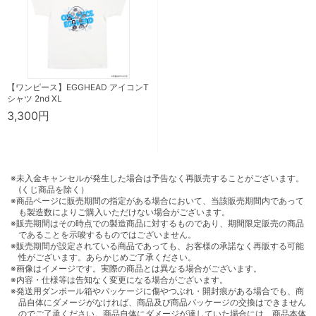
【ワンピース】EGGHEAD アイコンT
シャツ 2nd XL
3,300円
※未入金キャンセルが発生した場合は予告なく再販売することがございます。
(くじ商品を除く）
※商品ページに販売期間の指定がある場合において、当該販売期間内であって
も製造数によりご購入いただけない場合がございます。
※販売期間はその時点での製造商品に対するものであり、期間限定販売の商品
であることを示唆するものではございません。
※販売期間が設定されている商品であっても、お客様の承諾なく再販する可能
性がございます。あらかじめご了承ください。
※画像はイメージです。実際の商品とは異なる場合がございます。
※内容・仕様等は告知なく変更になる場合がございます。
※発送用ダンボール箱やパッケージに傷やつぶれ・開封痕がある場合でも、商
品自体にダメージがなければ、商品及び商品パッケージの交換はできません
のでご了承ください。商品自体にダメージが達していた場合には、商品本体