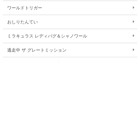
ワールドトリガー
おしりたんてい
ミラキュラス レディバグ＆シャノワール
逃走中 ザ グレートミッション
ドラゴンクエスト ダイの大冒険
ふしぎ駄菓子屋 銭天堂
いきものさん
作品一覧を見る
お問い合わせ
ご利用案内