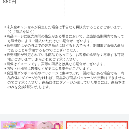
880円
※未入金キャンセルが発生した場合は予告なく再販売することがございます。
(くじ商品を除く）
※商品ページに販売期間の指定がある場合において、当該販売期間内であって
も製造数によりご購入いただけない場合がございます。
※販売期間はその時点での製造商品に対するものであり、期間限定販売の商品
であることを示唆するものではございません。
※販売期間が設定されている商品であっても、お客様の承諾なく再販する可能
性がございます。あらかじめご了承ください。
※画像はイメージです。実際の商品とは異なる場合がございます。
※内容・仕様等は告知なく変更になる場合がございます。
※発送用ダンボール箱やパッケージに傷やつぶれ・開封痕がある場合でも、商
品自体にダメージがなければ、商品及び商品パッケージの交換はできません
のでご了承ください。商品自体にダメージが達していた場合には、商品本体
のみを交換対応いたします。