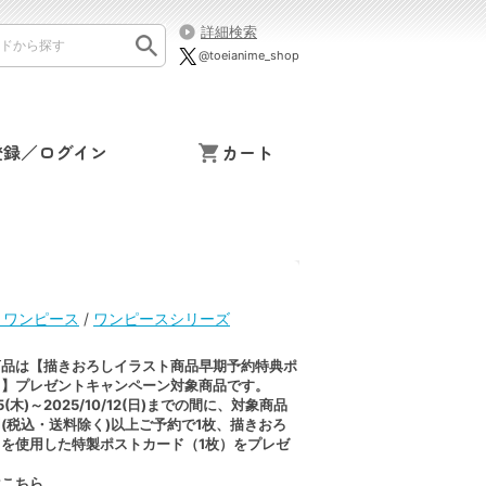
詳細検索
@toeianime_shop
登録／ログイン
カート
ion ワンピース
/
ワンピースシリーズ
商品は【描きおろしイラスト商品早期予約特典ポ
ド】プレゼントキャンペーン対象商品です。
25(木)～2025/10/12(日)までの間に、対象商品
0円(税込・送料除く)以上ご予約で1枚、描きおろ
を使用した特製ポストカード（1枚）をプレゼ
は
こちら