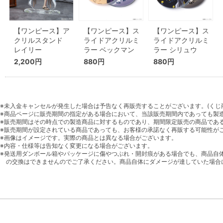
【ワンピース】ア
【ワンピース】ス
【ワンピース】ス
クリルスタンド
ライドアクリルミ
ライドアクリルミ
レイリー
ラー ベックマン
ラー シリュウ
2,200円
880円
880円
※未入金キャンセルが発生した場合は予告なく再販売することがございます。(くじ
※商品ページに販売期間の指定がある場合において、当該販売期間内であっても製
※販売期間はその時点での製造商品に対するものであり、期間限定販売の商品であ
※販売期間が設定されている商品であっても、お客様の承諾なく再販する可能性が
※画像はイメージです。実際の商品とは異なる場合がございます。
※内容・仕様等は告知なく変更になる場合がございます。
※発送用ダンボール箱やパッケージに傷やつぶれ・開封痕がある場合でも、商品自
の交換はできませんのでご了承ください。商品自体にダメージが達していた場合