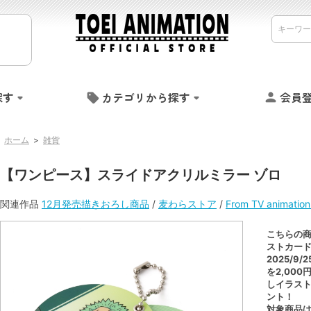
探す
カテゴリから探す
会員
ホーム
>
雑貨
【ワンピース】スライドアクリルミラー ゾロ
関連作品
12月発売描きおろし商品
/
麦わらストア
/
From TV animat
こちらの
ストカー
2025/9/
を2,00
しイラスト
ント！
対象商品