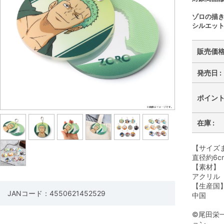
ゾロの描
シルエッ
販売価格 
発売日 :
ポイント 
在庫 :
【サイズ
直径約6c
【素材】
アクリル
【生産国
JANコード：4550621452529
中国
©尾田栄
ョン