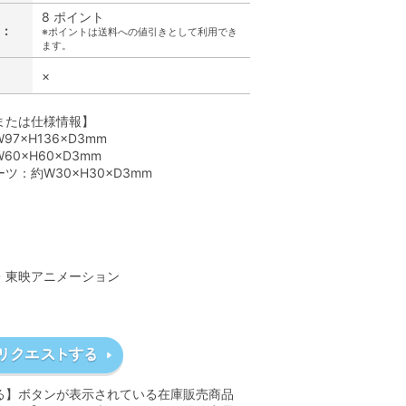
8 ポイント
:
※ポイントは送料への値引きとして利用でき
ます。
×
または仕様情報】
97×H136×D3mm
60×H60×D3mm
ツ：約W30×H30×D3mm
】
A・東映アニメーション
る】ボタンが表示されている在庫販売商品