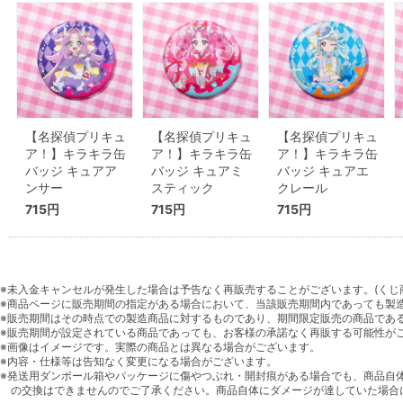
【名探偵プリキュ
【名探偵プリキュ
【名探偵プリキュ
ア！】キラキラ缶
ア！】キラキラ缶
ア！】キラキラ缶
バッジ キュアア
バッジ キュアミ
バッジ キュアエ
ンサー
スティック
クレール
715円
715円
715円
※未入金キャンセルが発生した場合は予告なく再販売することがございます。(くじ
※商品ページに販売期間の指定がある場合において、当該販売期間内であっても製
※販売期間はその時点での製造商品に対するものであり、期間限定販売の商品であ
※販売期間が設定されている商品であっても、お客様の承諾なく再販する可能性が
※画像はイメージです。実際の商品とは異なる場合がございます。
※内容・仕様等は告知なく変更になる場合がございます。
※発送用ダンボール箱やパッケージに傷やつぶれ・開封痕がある場合でも、商品自
の交換はできませんのでご了承ください。商品自体にダメージが達していた場合