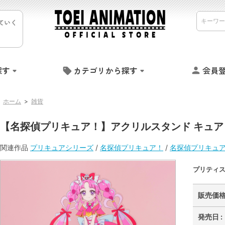
ていく
探す
カテゴリから探す
会員
ホーム
>
雑貨
【名探偵プリキュア！】アクリルスタンド キュ
関連作品
プリキュアシリーズ
/
名探偵プリキュア！
/
名探偵プリキュ
プリティ
販売価格 
発売日 :