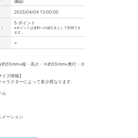
(税込)
2023/04/04 13:00:00
5 ポイント
:
※ポイントは送料への値引きとして利用でき
ます。
×
】
約55mm×縦・高さ・Ｈ約55mm×奥行・Ｄ
サイズ情報】
キャラクターによって多少異なります。
テル
】
ニメーション