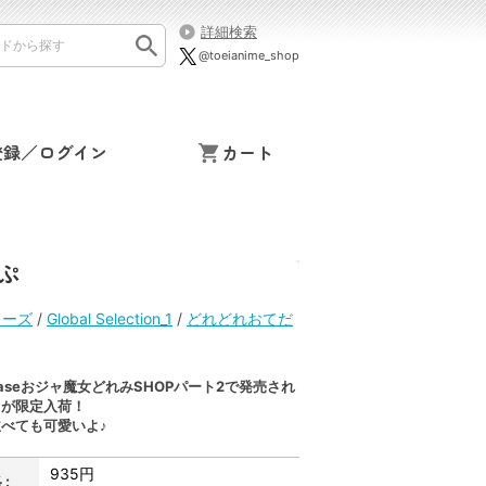
詳細検索
@toeianime_shop
登録／ログイン
カート
ぷ
リーズ
/
Global Selection_1
/
どれどれおてだ
d Baseおジャ魔女どれみSHOPパート2で発売され
まが限定入荷！
べても可愛いよ♪
935円
: