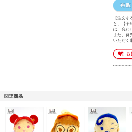
【注文す
と、【予
は、合わ
また、発
いただく
関連商品