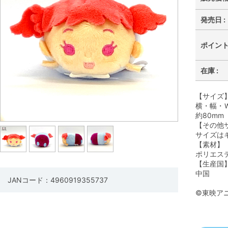
発売日 :
ポイント 
在庫 :
【サイズ
横・幅・Ｗ
約80mm
【その他
サイズは
【素材】
ポリエス
【生産国
中国
JANコード：4960919355737
©東映ア