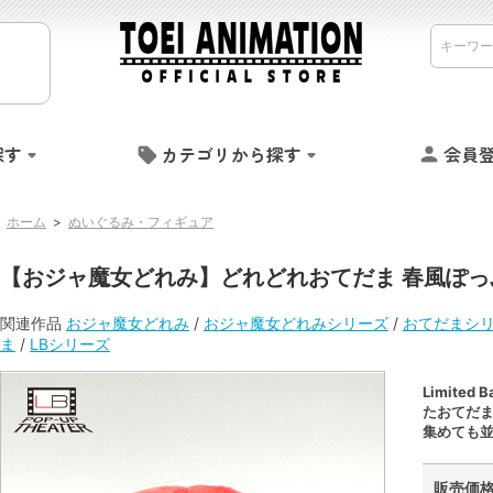
探す
カテゴリから探す
会員
ホーム
>
ぬいぐるみ・フィギュア
【おジャ魔女どれみ】どれどれおてだま 春風ぽっ
関連作品
おジャ魔女どれみ
/
おジャ魔女どれみシリーズ
/
おてだまシ
ま
/
LBシリーズ
Limite
たおてだ
集めても並
販売価格 