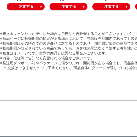
※未入金キャンセルが発生した場合は予告なく再販売することがございます。(くじ
※商品ページに販売期間の指定がある場合において、当該販売期間内であっても製
※販売期間はその時点での製造商品に対するものであり、期間限定販売の商品であ
※販売期間が設定されている商品であっても、お客様の承諾なく再販する可能性が
※画像はイメージです。実際の商品とは異なる場合がございます。
※内容・仕様等は告知なく変更になる場合がございます。
※発送用ダンボール箱やパッケージに傷やつぶれ・開封痕がある場合でも、商品自
の交換はできませんのでご了承ください。商品自体にダメージが達していた場合