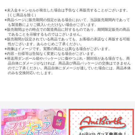
※未入金キャンセルが発生した場合は予告なく再販売することがございます。
(くじ商品を除く）
※商品ページに販売期間の指定がある場合において、当該販売期間内であって
も製造数によりご購入いただけない場合がございます。
※販売期間はその時点での製造商品に対するものであり、期間限定販売の商品
であることを示唆するものではございません。
※販売期間が設定されている商品であっても、お客様の承諾なく再販する可能
性がございます。あらかじめご了承ください。
※画像はイメージです。実際の商品とは異なる場合がございます。
※内容・仕様等は告知なく変更になる場合がございます。
※発送用ダンボール箱やパッケージに傷やつぶれ・開封痕がある場合でも、商
品自体にダメージがなければ、商品及び商品パッケージの交換はできません
のでご了承ください。商品自体にダメージが達していた場合には、商品本体
のみを交換対応いたします。