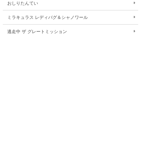
おしりたんてい
ミラキュラス レディバグ＆シャノワール
逃走中 ザ グレートミッション
ドラゴンクエスト ダイの大冒険
ふしぎ駄菓子屋 銭天堂
いきものさん
作品一覧を見る
お問い合わせ
ご利用案内
Q&A