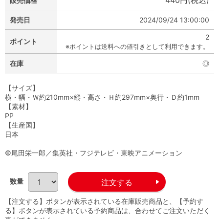
440円(税込)
販売価格
発売日
2024/09/24 13:00:00
2
ポイント
※ポイントは送料への値引きとして利用できます。
在庫
◎
【サイズ】
横・幅・Ｗ約210mm×縦・高さ・Ｈ約297mm×奥行・Ｄ約1mm
【素材】
PP
【生産国】
日本
©尾田栄一郎／集英社・フジテレビ・東映アニメーション
数量
【注文する】ボタンが表示されている在庫販売商品と、【予約す
る】ボタンが表示されている予約商品は、合わせてご注文いただく