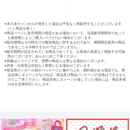
※未入金キャンセルが発生した場合は予告なく再販売することがございます。
(くじ商品を除く）
※商品ページに販売期間の指定がある場合において、当該販売期間内であって
も製造数によりご購入いただけない場合がございます。
※販売期間はその時点での製造商品に対するものであり、期間限定販売の商品
であることを示唆するものではございません。
※販売期間が設定されている商品であっても、お客様の承諾なく再販する可能
性がございます。あらかじめご了承ください。
※画像はイメージです。実際の商品とは異なる場合がございます。
※内容・仕様等は告知なく変更になる場合がございます。
※発送用ダンボール箱やパッケージに傷やつぶれ・開封痕がある場合でも、商
品自体にダメージがなければ、商品及び商品パッケージの交換はできません
のでご了承ください。商品自体にダメージが達していた場合には、商品本体
のみを交換対応いたします。