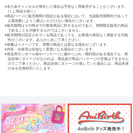
※未入金キャンセルが発生した場合は予告なく再販売することがございます。
(くじ商品を除く）
※商品ページに販売期間の指定がある場合において、当該販売期間内であって
も製造数によりご購入いただけない場合がございます。
※販売期間はその時点での製造商品に対するものであり、期間限定販売の商品
であることを示唆するものではございません。
※販売期間が設定されている商品であっても、お客様の承諾なく再販する可能
性がございます。あらかじめご了承ください。
※画像はイメージです。実際の商品とは異なる場合がございます。
※内容・仕様等は告知なく変更になる場合がございます。
※発送用ダンボール箱やパッケージに傷やつぶれ・開封痕がある場合でも、商
品自体にダメージがなければ、商品及び商品パッケージの交換はできません
のでご了承ください。商品自体にダメージが達していた場合には、商品本体
のみを交換対応いたします。