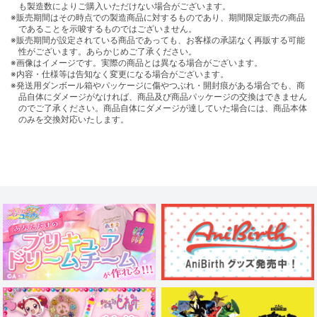
も製造数によりご購入いただけない場合がございます。
※販売期間はその時点での製造商品に対するものであり、期間限定販売の商品
であることを示唆するものではございません。
※販売期間が設定されている商品であっても、お客様の承諾なく再販する可能
性がございます。あらかじめご了承ください。
※画像はイメージです。実際の商品とは異なる場合がございます。
※内容・仕様等は告知なく変更になる場合がございます。
※発送用ダンボール箱やパッケージに傷やつぶれ・開封痕がある場合でも、商
品自体にダメージがなければ、商品及び商品パッケージの交換はできません
のでご了承ください。商品自体にダメージが達していた場合には、商品本体
のみを交換対応いたします。