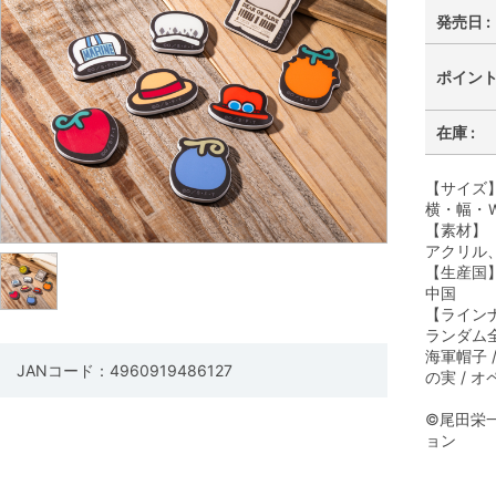
発売日 :
ポイント 
在庫 :
【サイズ
横・幅・Ｗ
【素材】
アクリル
【生産国
中国
【ライン
ランダム全
海軍帽子 /
JANコード：4960919486127
の実 / 
©尾田栄
ョン