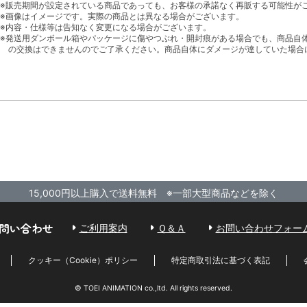
※販売期間が設定されている商品であっても、お客様の承諾なく再販する可能性が
※画像はイメージです。実際の商品とは異なる場合がございます。
※内容・仕様等は告知なく変更になる場合がございます。
※発送用ダンボール箱やパッケージに傷やつぶれ・開封痕がある場合でも、商品自
の交換はできませんのでご了承ください。商品自体にダメージが達していた場合
15,000円以上購入で送料無料 ※一部大型商品などを除く
問い合わせ
ご利用案内
Ｑ＆Ａ
お問い合わせフォー
クッキー（Cookie）ポリシー
特定商取引法に基づく表記
© TOEI ANIMATION co.,ltd. All rights reserved.