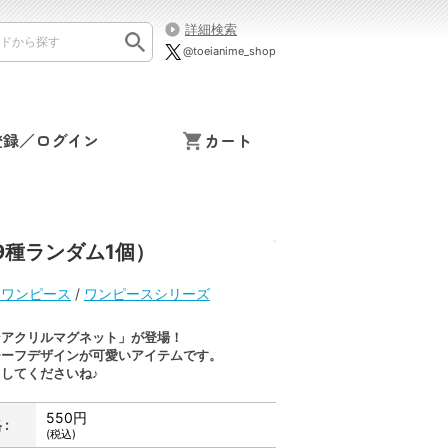
詳細検索
@toeianime_shop
登録／ログイン
カート
種ランダム1個）
ion ワンピース
/
ワンピースシリーズ
ンアクリルマグネット」が登場！
チーフデザインが可愛いアイテムです。
してくださいね♪
550円
:
(税込)