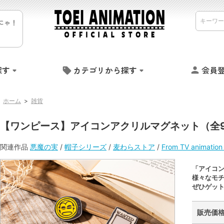
にゃ！
探す
カテゴリから探す
会員
ホーム
>
雑貨
【ワンピース】アイコンアクリルマグネット（全9
関連作品
悪魔の実
/
帽子シリーズ
/
麦わらストア
/
From TV animat
「アイコ
様々なモ
ぜひゲット
販売価格 