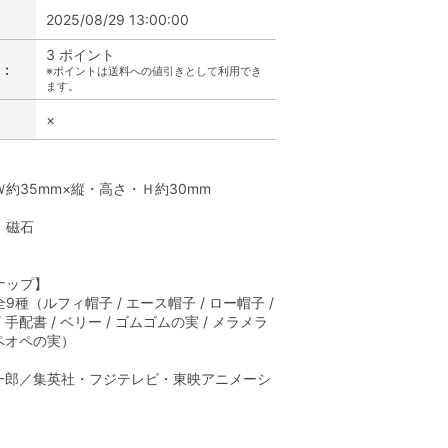
2025/08/29 13:00:00
3 ポイント
:
※ポイントは送料への値引きとして利用でき
ます。
×
】
約35mm×縦・高さ・Ｈ約30mm
、磁石
】
ナップ】
9種（ルフィ帽子 / エース帽子 / ロー帽子 /
 手配書 / ベリー / ゴムゴムの実 / メラメラ
オペオペの実）
一郎／集英社・フジテレビ・東映アニメーシ