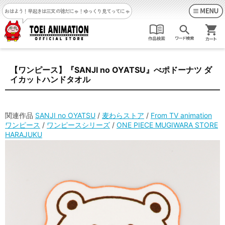
おはよう！早起きは三文の徳だにゃ！
ゆっくり見てってにゃ
【ワンピース】『SANJI no OYATSU』べポドーナツ ダ
イカットハンドタオル
関連作品
SANJI no OYATSU
/
麦わらストア
/
From TV animation
ワンピース
/
ワンピースシリーズ
/
ONE PIECE MUGIWARA STORE
HARAJUKU