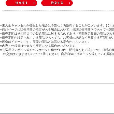
※未入金キャンセルが発生した場合は予告なく再販売することがございます。(くじ
※商品ページに販売期間の指定がある場合において、当該販売期間内であっても製
※販売期間はその時点での製造商品に対するものであり、期間限定販売の商品であ
※販売期間が設定されている商品であっても、お客様の承諾なく再販する可能性が
※画像はイメージです。実際の商品とは異なる場合がございます。
※内容・仕様等は告知なく変更になる場合がございます。
※発送用ダンボール箱やパッケージに傷やつぶれ・開封痕がある場合でも、商品自
の交換はできませんのでご了承ください。商品自体にダメージが達していた場合