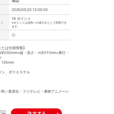
(税込)
2026/05/22 13:00:00
18 ポイント
:
※ポイントは送料への値引きとして利用でき
ます。
◎
または仕様情報】
約100mm×縦・高さ・Ｈ約111mm×奥行・
m
135mm
タン、ポリエステル
】
一郎／集英社・フジテレビ・東映アニメーシ