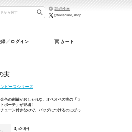
詳細検索
@toeianime_shop
登録／ログイン
カート
の実
ワンピースシリーズ
と金色の刺繍がおしゃれな、オペオペの実の「ラ
ットポーチ」が登場！
のチェーン付きなので、バッグにつけるのにぴっ
。
3,520円
: