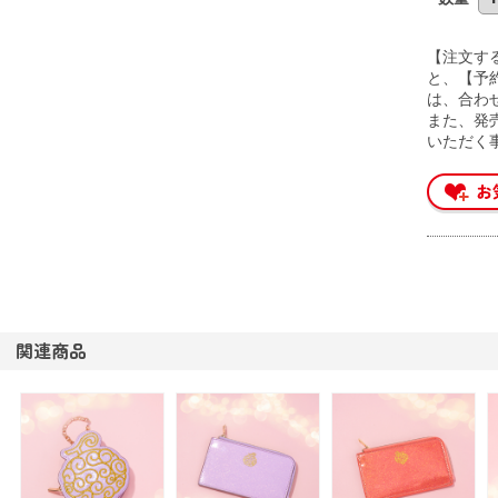
【注文す
と、【予
は、合わ
また、発
いただく
関連商品