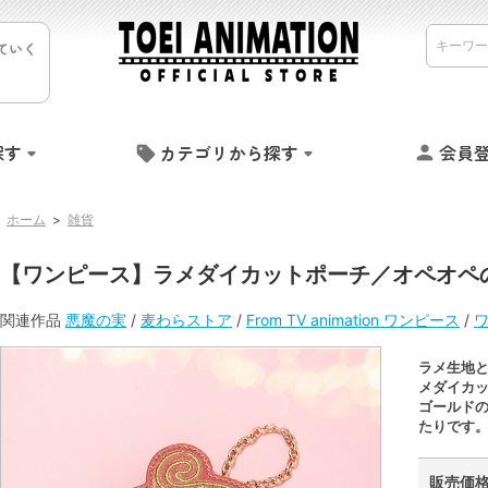
ていく
探す
カテゴリから探す
会員
ホーム
>
雑貨
【ワンピース】ラメダイカットポーチ／オペオペ
関連作品
悪魔の実
/
麦わらストア
/
From TV animation ワンピース
/
ラメ生地
メダイカ
ゴールド
たりです
販売価格 