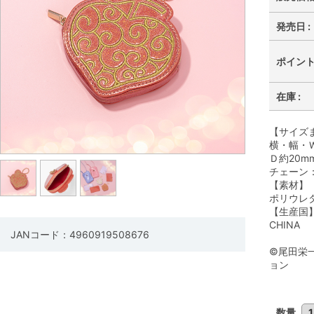
発売日 :
ポイント 
在庫 :
【サイズ
横・幅・Ｗ
Ｄ約20m
チェーン：
【素材】
ポリウレ
【生産国
CHINA
JANコード：4960919508676
©尾田栄
ョン
数量