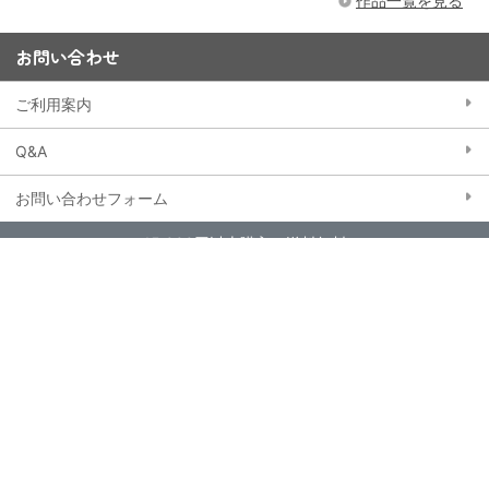
作品一覧を見る
お問い合わせ
ご利用案内
Q&A
お問い合わせフォーム
15,000円以上購入で送料無料
※一部大型商品などを除く
当ストアにおける個人情報の取り扱いについて
クッキー（Cookie）ポリシー
特定商取引法に基づく表記
会員規約
東映アニメーションWebサイト
© TOEI ANIMATION co.,ltd. All rights reserved.