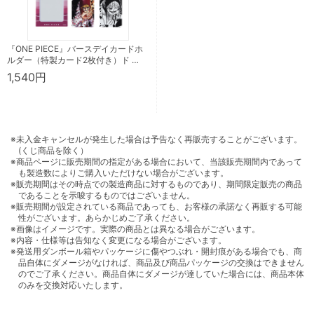
『ONE PIECE』バースデイカードホ
ルダー（特製カード2枚付き）ド …
1,540円
※未入金キャンセルが発生した場合は予告なく再販売することがございます。
(くじ商品を除く）
※商品ページに販売期間の指定がある場合において、当該販売期間内であって
も製造数によりご購入いただけない場合がございます。
※販売期間はその時点での製造商品に対するものであり、期間限定販売の商品
であることを示唆するものではございません。
※販売期間が設定されている商品であっても、お客様の承諾なく再販する可能
性がございます。あらかじめご了承ください。
※画像はイメージです。実際の商品とは異なる場合がございます。
※内容・仕様等は告知なく変更になる場合がございます。
※発送用ダンボール箱やパッケージに傷やつぶれ・開封痕がある場合でも、商
品自体にダメージがなければ、商品及び商品パッケージの交換はできません
のでご了承ください。商品自体にダメージが達していた場合には、商品本体
のみを交換対応いたします。