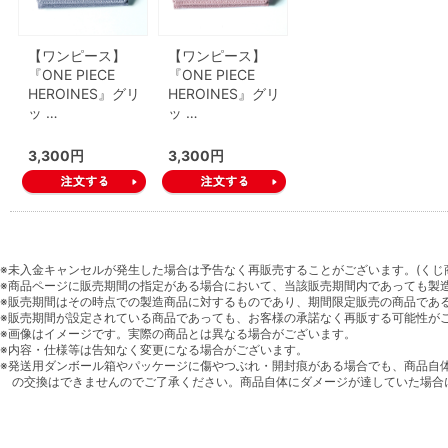
【ワンピース】
【ワンピース】
『ONE PIECE
『ONE PIECE
HEROINES』グリ
HEROINES』グリ
ッ …
ッ …
3,300円
3,300円
※未入金キャンセルが発生した場合は予告なく再販売することがございます。(くじ
※商品ページに販売期間の指定がある場合において、当該販売期間内であっても製
※販売期間はその時点での製造商品に対するものであり、期間限定販売の商品であ
※販売期間が設定されている商品であっても、お客様の承諾なく再販する可能性が
※画像はイメージです。実際の商品とは異なる場合がございます。
※内容・仕様等は告知なく変更になる場合がございます。
※発送用ダンボール箱やパッケージに傷やつぶれ・開封痕がある場合でも、商品自
の交換はできませんのでご了承ください。商品自体にダメージが達していた場合