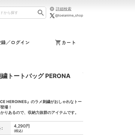
詳細検索
@toeianime_shop
登録／ログイン
カート
メ刺繍トートバッグ PERONA
IECE HEROINES』のラメ刺繍がおしゃれなトー
が登場！
っかりあるので、収納力抜群のアイテムです。
4,290円
:
(税込)