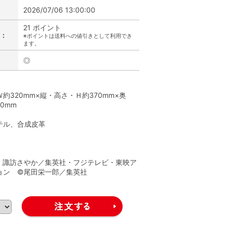
2026/07/06 13:00:00
21 ポイント
:
※ポイントは送料への値引きとして利用でき
ます。
◎
】
約320mm×縦・高さ・Ｈ約370mm×奥
0mm
テル、合成皮革
】
・諏訪さやか／集英社・フジテレビ・東映ア
ョン ©尾田栄一郎／集英社