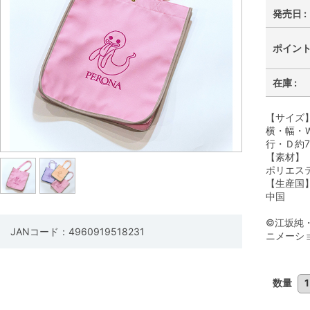
発売日 :
ポイント 
在庫 :
【サイズ
横・幅・Ｗ
行・Ｄ約7
【素材】
ポリエス
【生産国
中国
©江坂純
JANコード：4960919518231
ニメーシ
数量