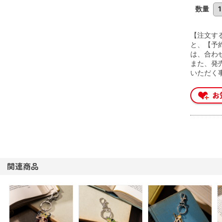
数量
【注文す
と、【予
は、合わ
また、発
いただく
関連商品