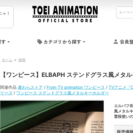
にゃ！
探す
カテゴリから探す
会員
ホーム
>
雑貨
【ワンピース】ELBAPH ステンドグラス風メタ
関連作品
麦わらストア
/
From TV animation ワンピース
/
TVアニメ『O
リーズ
/
ワンピース ステンドグラス風メタルキーホルダー
エルバフ
風メタル
普段使いの
販売価格 