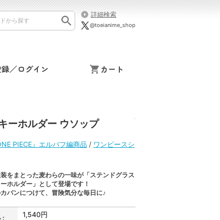
詳細検索
@toeianime_shop
登録／ログイン
カート
ルキーホルダー ウソップ
NE PIECE』エルバフ編商品
/
ワンピースシ
衣装をまとった麦わらの一味が「ステンドグラス
キーホルダー」として登場です！
カバンにつけて、冒険気分な毎日に♪
1,540円
: