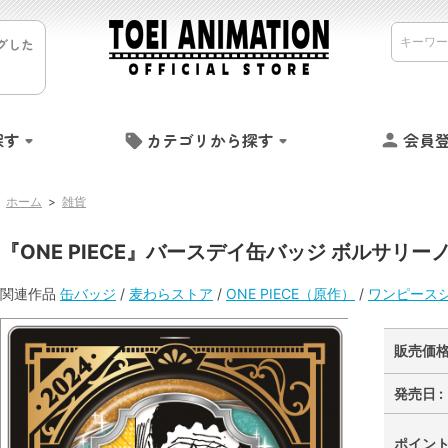
グした
探す
カテゴリから探す
会員
ホーム
>
雑貨
『ONE PIECE』バースデイ缶バッジ ボルサリー
関連作品
缶バッジ
/
麦わらストア
/
ONE PIECE（原作）
/
ワンピース
販売価格 
発売日 :
ポイント 