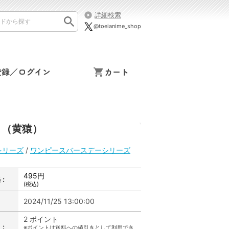
詳細検索
@toeianime_shop
登録／ログイン
カート
ノ（黄猿）
シリーズ
/
ワンピースバースデーシリーズ
495円
:
(税込)
2024/11/25 13:00:00
2 ポイント
:
※ポイントは送料への値引きとして利用でき