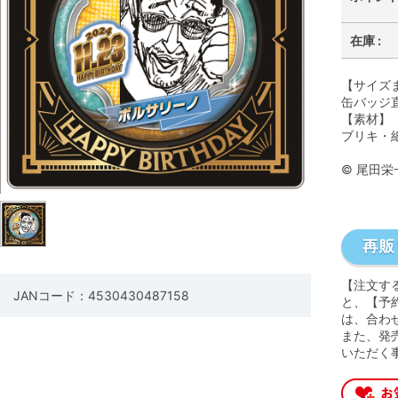
在庫 :
【サイズ
缶バッジ直
【素材】
ブリキ・紙
© 尾田
【注文す
JANコード：4530430487158
と、【予
は、合わ
また、発
いただく