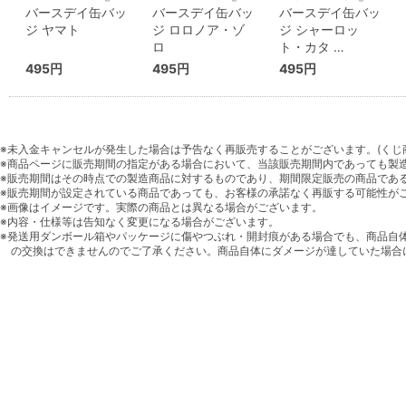
バースデイ缶バッ
バースデイ缶バッ
バースデイ缶バッ
ジ ヤマト
ジ ロロノア・ゾ
ジ シャーロッ
ロ
ト・カタ …
495円
495円
495円
※未入金キャンセルが発生した場合は予告なく再販売することがございます。(くじ
※商品ページに販売期間の指定がある場合において、当該販売期間内であっても製
※販売期間はその時点での製造商品に対するものであり、期間限定販売の商品であ
※販売期間が設定されている商品であっても、お客様の承諾なく再販する可能性が
※画像はイメージです。実際の商品とは異なる場合がございます。
※内容・仕様等は告知なく変更になる場合がございます。
※発送用ダンボール箱やパッケージに傷やつぶれ・開封痕がある場合でも、商品自
の交換はできませんのでご了承ください。商品自体にダメージが達していた場合