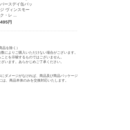
バースデイ缶バッ
ジ ヴィンスモー
ク・レ …
495円
商品を除く）
造数によりご購入いただけない場合がございます。
ることを示唆するものではございません。
ございます。あらかじめご了承ください。
体にダメージがなければ、商品及び商品パッケージ
には、商品本体のみを交換対応いたします。