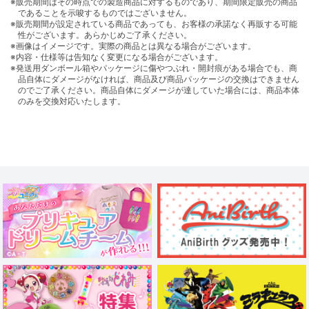
※販売期間はその時点での製造商品に対するものであり、期間限定販売の商品
であることを示唆するものではございません。
※販売期間が設定されている商品であっても、お客様の承諾なく再販する可能
性がございます。あらかじめご了承ください。
※画像はイメージです。実際の商品とは異なる場合がございます。
※内容・仕様等は告知なく変更になる場合がございます。
※発送用ダンボール箱やパッケージに傷やつぶれ・開封痕がある場合でも、商
品自体にダメージがなければ、商品及び商品パッケージの交換はできません
のでご了承ください。商品自体にダメージが達していた場合には、商品本体
のみを交換対応いたします。