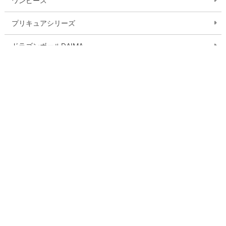
ワンピース
プリキュアシリーズ
ドラゴンボールDAIMA
デジモンシリーズ
おジャ魔女どれみ
ガールズバンドクライ
ゲゲゲの鬼太郎
ワールドトリガー
おしりたんてい
ミラキュラス レディバグ＆シャノワール