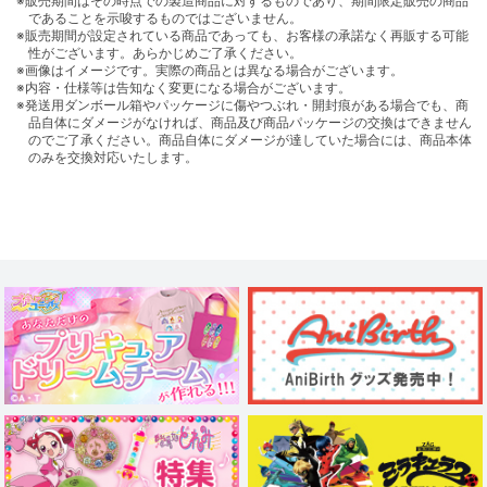
※販売期間はその時点での製造商品に対するものであり、期間限定販売の商品
であることを示唆するものではございません。
※販売期間が設定されている商品であっても、お客様の承諾なく再販する可能
性がございます。あらかじめご了承ください。
※画像はイメージです。実際の商品とは異なる場合がございます。
※内容・仕様等は告知なく変更になる場合がございます。
※発送用ダンボール箱やパッケージに傷やつぶれ・開封痕がある場合でも、商
品自体にダメージがなければ、商品及び商品パッケージの交換はできません
のでご了承ください。商品自体にダメージが達していた場合には、商品本体
のみを交換対応いたします。