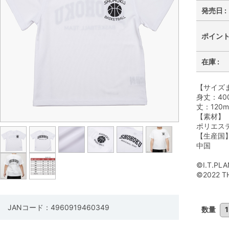
発売日 :
ポイント 
在庫 :
【サイズ
身丈：40
丈：120
【素材】
ポリエステ
【生産国
中国
©I.T.PLA
©2022 TH
JANコード：4960919460349
数量