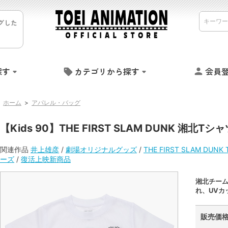
グした
探す
カテゴリから探す
会員
ホーム
>
アパレル・バッグ
【Kids 90】THE FIRST SLAM DUNK 湘北Tシ
関連作品
井上雄彦
/
劇場オリジナルグッズ
/
THE FIRST SLAM DUN
ーズ
/
復活上映新商品
湘北チー
れ、UVカ
販売価格 