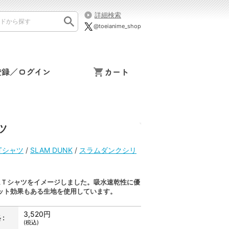
詳細検索
@toeianime_shop
登録／ログイン
カート
ャツ
K Tシャツ
/
SLAM DUNK
/
スラムダンクシリ
ムＴシャツをイメージしました。吸水速乾性に優
ット効果もある生地を使用しています。
3,520円
:
(税込)