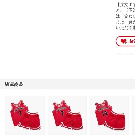
【注文す
と、【予
は、合わ
また、発
いただく
関連商品