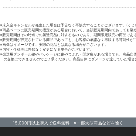
※未入金キャンセルが発生した場合は予告なく再販売することがございます。(くじ
※商品ページに販売期間の指定がある場合において、当該販売期間内であっても製
※販売期間はその時点での製造商品に対するものであり、期間限定販売の商品であ
※販売期間が設定されている商品であっても、お客様の承諾なく再販する可能性が
※画像はイメージです。実際の商品とは異なる場合がございます。
※内容・仕様等は告知なく変更になる場合がございます。
※発送用ダンボール箱やパッケージに傷やつぶれ・開封痕がある場合でも、商品自
の交換はできませんのでご了承ください。商品自体にダメージが達していた場合
15,000円以上購入で送料無料 ※一部大型商品などを除く