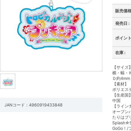
販売価格 
発売日 :
ポイント 
在庫 :
【サイズ
横・幅・Ｗ
Ｄ約4mm
【素材】
ポリエス
【生産国
中国
JANコード：4960919433848
【ライン
オープン
たりはプリ
Splash
GoGo！