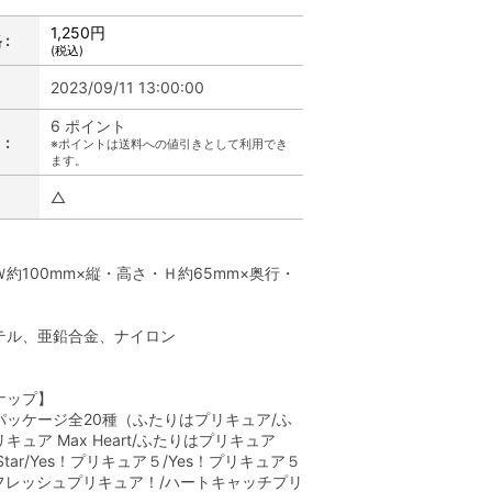
1,250円
:
(税込)
2023/09/11 13:00:00
6 ポイント
:
※ポイントは送料への値引きとして利用でき
ます。
△
】
約100mm×縦・高さ・Ｈ約65mm×奥行・
テル、亜鉛合金、ナイロン
】
ナップ】
パッケージ全20種（ふたりはプリキュア/ふ
キュア Max Heart/ふたりはプリキュア
☆Star/Yes！プリキュア５/Yes！プリキュア５
/フレッシュプリキュア！/ハートキャッチプリ