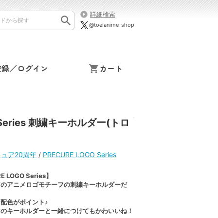
詳細検索
@toeianime_shop
登録／ログイン
カート
eries 刺繍キーホルダー(トロ
ュア20周年
/
PRECURE LOGO Series
E LOGO Series】
アのアニメロゴモチーフの刺繍キーホルダーだ
配色がポイント♪
アのキーホルダーと一緒につけてもかわいいね！