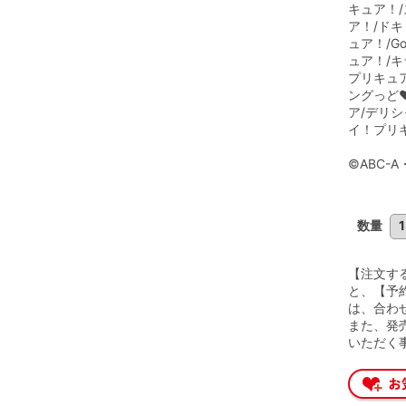
キュア！
ア！/ド
ュア！/
ュア！/
プリキュ
ングっど
ア/デリ
イ！プリ
©ABC-
数量
【注文す
と、【予
は、合わ
また、発
いただく