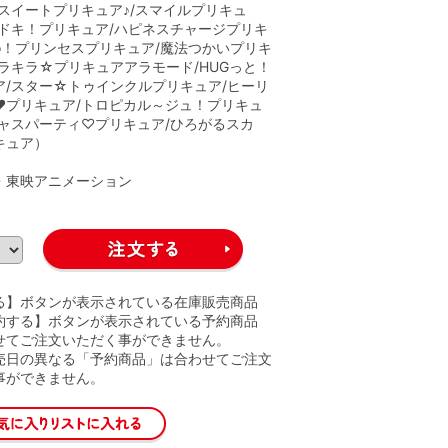
/スイートプリキュア♪/スマイルプリキュ
キドキ！プリキュア/ハピネスチャージプリキ
Go！プリンセスプリキュア/魔法つかいプリキ
キラキラ☆プリキュアアラモード/HUGっと！
ア/スター☆トゥインクルプリキュア/ヒーリ
♥プリキュア/トロピカル～ジュ！プリキュ
シャスパーティ♡プリキュア/ひろがるスカ
キュア）
A・東映アニメーション
る】ボタンが表示されている在庫販売商品
約する】ボタンが表示されている予約商品
せてご注文いただく事ができません。
売日の異なる「予約商品」は合わせてご注文
事ができません。