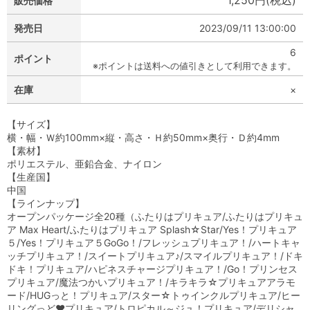
1,250円(税込)
販売価格
発売日
2023/09/11 13:00:00
6
ポイント
※ポイントは送料への値引きとして利用できます。
在庫
×
【サイズ】
横・幅・Ｗ約100mm×縦・高さ・Ｈ約50mm×奥行・Ｄ約4mm
【素材】
ポリエステル、亜鉛合金、ナイロン
【生産国】
中国
【ラインナップ】
オープンパッケージ全20種（ふたりはプリキュア/ふたりはプリキュ
ア Max Heart/ふたりはプリキュア Splash☆Star/Yes！プリキュア
５/Yes！プリキュア５GoGo！/フレッシュプリキュア！/ハートキャ
ッチプリキュア！/スイートプリキュア♪/スマイルプリキュア！/ドキ
ドキ！プリキュア/ハピネスチャージプリキュア！/Go！プリンセス
プリキュア/魔法つかいプリキュア！/キラキラ☆プリキュアアラモ
ード/HUGっと！プリキュア/スター☆トゥインクルプリキュア/ヒー
リングっど♥プリキュア/トロピカル～ジュ！プリキュア/デリシャ