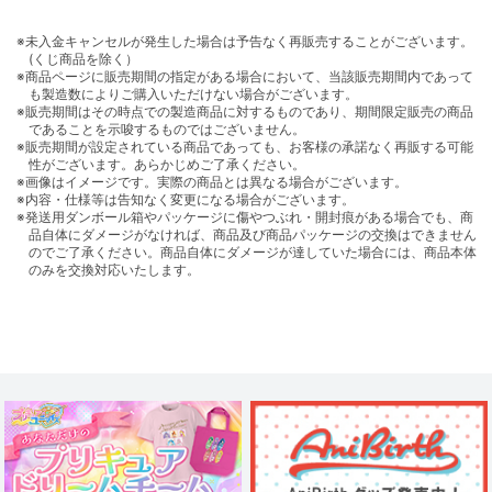
※未入金キャンセルが発生した場合は予告なく再販売することがございます。
(くじ商品を除く）
※商品ページに販売期間の指定がある場合において、当該販売期間内であって
も製造数によりご購入いただけない場合がございます。
※販売期間はその時点での製造商品に対するものであり、期間限定販売の商品
であることを示唆するものではございません。
※販売期間が設定されている商品であっても、お客様の承諾なく再販する可能
性がございます。あらかじめご了承ください。
※画像はイメージです。実際の商品とは異なる場合がございます。
※内容・仕様等は告知なく変更になる場合がございます。
※発送用ダンボール箱やパッケージに傷やつぶれ・開封痕がある場合でも、商
品自体にダメージがなければ、商品及び商品パッケージの交換はできません
のでご了承ください。商品自体にダメージが達していた場合には、商品本体
のみを交換対応いたします。