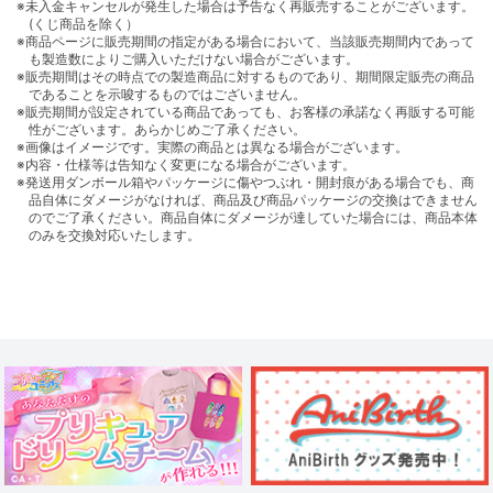
※未入金キャンセルが発生した場合は予告なく再販売することがございます。
(くじ商品を除く）
※商品ページに販売期間の指定がある場合において、当該販売期間内であって
も製造数によりご購入いただけない場合がございます。
※販売期間はその時点での製造商品に対するものであり、期間限定販売の商品
であることを示唆するものではございません。
※販売期間が設定されている商品であっても、お客様の承諾なく再販する可能
性がございます。あらかじめご了承ください。
※画像はイメージです。実際の商品とは異なる場合がございます。
※内容・仕様等は告知なく変更になる場合がございます。
※発送用ダンボール箱やパッケージに傷やつぶれ・開封痕がある場合でも、商
品自体にダメージがなければ、商品及び商品パッケージの交換はできません
のでご了承ください。商品自体にダメージが達していた場合には、商品本体
のみを交換対応いたします。