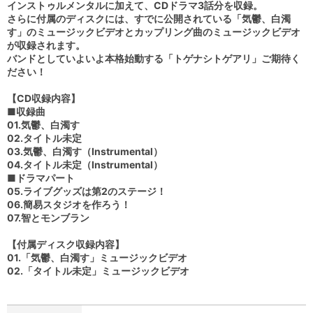
インストゥルメンタルに加えて、CDドラマ3話分を収録。
さらに付属のディスクには、すでに公開されている「気鬱、白濁
す」のミュージックビデオとカップリング曲のミュージックビデオ
が収録されます。
バンドとしていよいよ本格始動する「トゲナシトゲアリ」ご期待く
ださい！
【CD収録内容】
■収録曲
01.気鬱、白濁す
02.タイトル未定
03.気鬱、白濁す（Instrumental）
04.タイトル未定（Instrumental）
■ドラマパート
05.ライブグッズは第2のステージ！
06.簡易スタジオを作ろう！
07.智とモンブラン
【付属ディスク収録内容】
01.「気鬱、白濁す」ミュージックビデオ
02.「タイトル未定」ミュージックビデオ