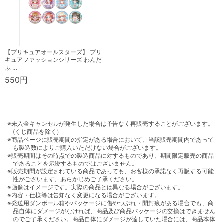
【プリキュアオールスターズ】 プリ
キュアファッションシリーズ わんだ
ふ …
550円
※未入金キャンセルが発生した場合は予告なく再販売することがございます。
(くじ商品を除く）
※商品ページに販売期間の指定がある場合において、当該販売期間内であって
も製造数によりご購入いただけない場合がございます。
※販売期間はその時点での製造商品に対するものであり、期間限定販売の商品
であることを示唆するものではございません。
※販売期間が設定されている商品であっても、お客様の承諾なく再販する可能
性がございます。あらかじめご了承ください。
※画像はイメージです。実際の商品とは異なる場合がございます。
※内容・仕様等は告知なく変更になる場合がございます。
※発送用ダンボール箱やパッケージに傷やつぶれ・開封痕がある場合でも、商
品自体にダメージがなければ、商品及び商品パッケージの交換はできません
のでご了承ください。商品自体にダメージが達していた場合には、商品本体