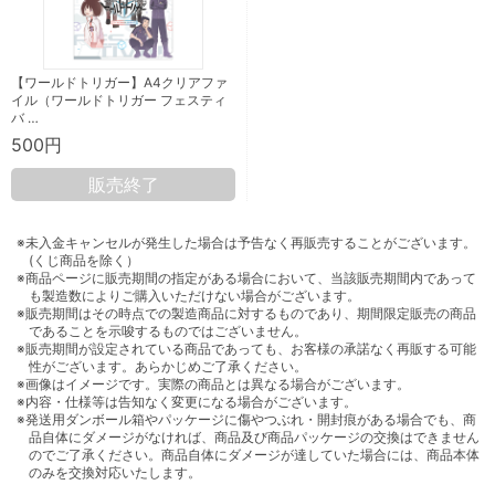
【ワールドトリガー】A4クリアファ
イル（ワールドトリガー フェスティ
バ …
500円
販売終了
※未入金キャンセルが発生した場合は予告なく再販売することがございます。
(くじ商品を除く）
※商品ページに販売期間の指定がある場合において、当該販売期間内であって
も製造数によりご購入いただけない場合がございます。
※販売期間はその時点での製造商品に対するものであり、期間限定販売の商品
であることを示唆するものではございません。
※販売期間が設定されている商品であっても、お客様の承諾なく再販する可能
性がございます。あらかじめご了承ください。
※画像はイメージです。実際の商品とは異なる場合がございます。
※内容・仕様等は告知なく変更になる場合がございます。
※発送用ダンボール箱やパッケージに傷やつぶれ・開封痕がある場合でも、商
品自体にダメージがなければ、商品及び商品パッケージの交換はできません
のでご了承ください。商品自体にダメージが達していた場合には、商品本体
のみを交換対応いたします。