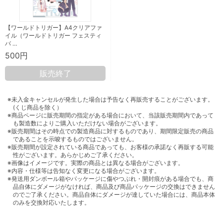
【ワールドトリガー】A4クリアファ
イル（ワールドトリガー フェスティ
バ …
500円
販売終了
※未入金キャンセルが発生した場合は予告なく再販売することがございます。
(くじ商品を除く）
※商品ページに販売期間の指定がある場合において、当該販売期間内であって
も製造数によりご購入いただけない場合がございます。
※販売期間はその時点での製造商品に対するものであり、期間限定販売の商品
であることを示唆するものではございません。
※販売期間が設定されている商品であっても、お客様の承諾なく再販する可能
性がございます。あらかじめご了承ください。
※画像はイメージです。実際の商品とは異なる場合がございます。
※内容・仕様等は告知なく変更になる場合がございます。
※発送用ダンボール箱やパッケージに傷やつぶれ・開封痕がある場合でも、商
品自体にダメージがなければ、商品及び商品パッケージの交換はできません
のでご了承ください。商品自体にダメージが達していた場合には、商品本体
のみを交換対応いたします。