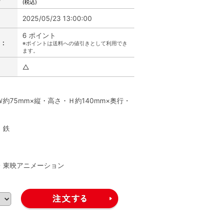
(税込)
2025/05/23 13:00:00
6 ポイント
:
※ポイントは送料への値引きとして利用でき
ます。
△
】
約75mm×縦・高さ・Ｈ約140mm×奥行・
、鉄
】
A・東映アニメーション