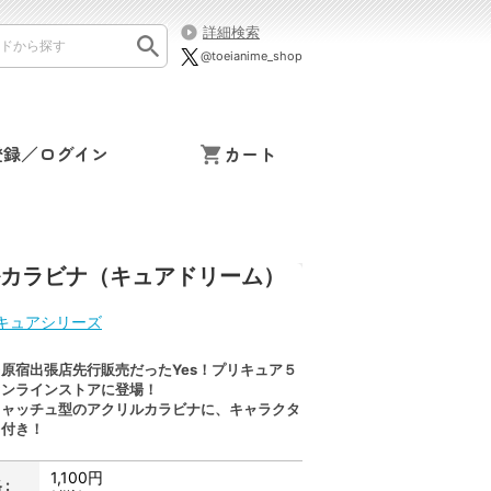
詳細検索
@toeianime_shop
登録／ログイン
カート
ルカラビナ（キュアドリーム）
キュアシリーズ
原宿出張店先行販売だったYes！プリキュア５
オンラインストアに登場！
キャッチュ型のアクリルカラビナに、キャラクタ
フ付き！
1,100円
: