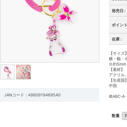
発売日 :
ポイント 
在庫 :
【サイズ
横・幅・Ｗ
Ｄ約5mm
【素材】
アクリル
【生産国
中国
JANコード：4960919469540
©ABC-
数量