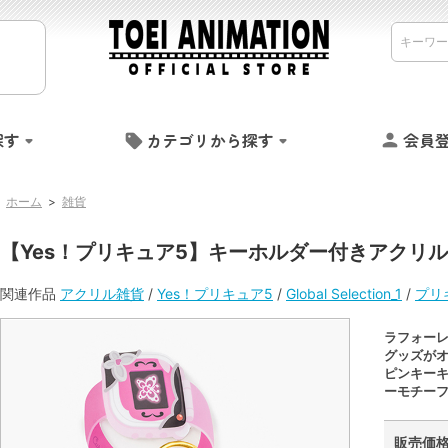
探す
カテゴリから探す
会員
ホーム
>
雑貨
【Yes！プリキュア5】キーホルダー付きアクリ
関連作品
アクリル雑貨
/
Yes！プリキュア5
/
Global Selection_1
/
プリ
ラフォーレ
グッズが
ピンキー
ーモチー
販売価格 