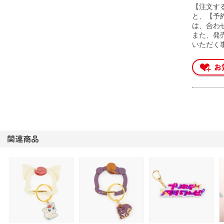
【注文す
と、【予
は、合わ
また、発
いただく
関連商品