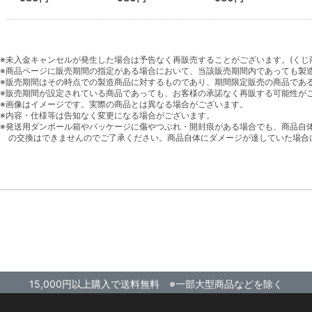
※未入金キャンセルが発生した場合は予告なく再販売することがございます。(くじ
※商品ページに販売期間の指定がある場合において、当該販売期間内であっても製
※販売期間はその時点での製造商品に対するものであり、期間限定販売の商品であ
※販売期間が設定されている商品であっても、お客様の承諾なく再販する可能性が
※画像はイメージです。実際の商品とは異なる場合がございます。
※内容・仕様等は告知なく変更になる場合がございます。
※発送用ダンボール箱やパッケージに傷やつぶれ・開封痕がある場合でも、商品自
の交換はできませんのでご了承ください。商品自体にダメージが達していた場合
15,000円以上購入で送料無料 ※一部大型商品などを除く