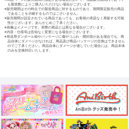
も製造数によりご購入いただけない場合がございます。
※販売期間はその時点での製造商品に対するものであり、期間限定販売の商品
であることを示唆するものではございません。
※販売期間が設定されている商品であっても、お客様の承諾なく再販する可能
性がございます。あらかじめご了承ください。
※画像はイメージです。実際の商品とは異なる場合がございます。
※内容・仕様等は告知なく変更になる場合がございます。
※発送用ダンボール箱やパッケージに傷やつぶれ・開封痕がある場合でも、商
品自体にダメージがなければ、商品及び商品パッケージの交換はできません
のでご了承ください。商品自体にダメージが達していた場合には、商品本体
のみを交換対応いたします。