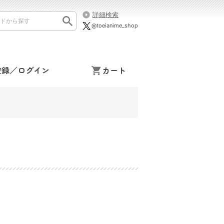
詳細検索
@toeianime_shop
登録／ログイン
カート