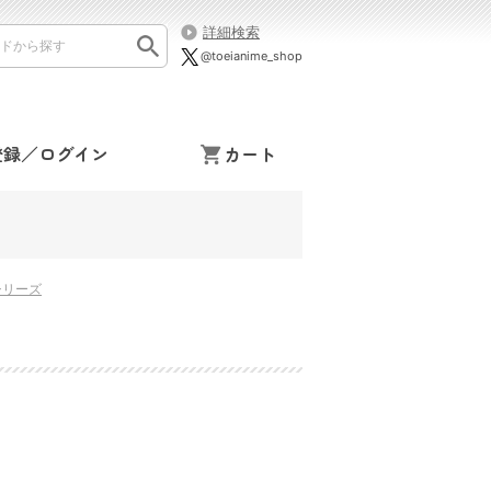
詳細検索
@toeianime_shop
登録／ログイン
カート
シリーズ