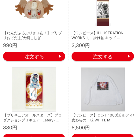
【わんだふるぷりきゅあ！】プリプ
【ワンピース】ILLUSTRATION
リおてだま/犬飼こむぎ
WORKS ミニ掛け軸 キッド …
990円
3,300円
【プリキュアオールスターズ】プロ
【ワンピース】ロンT 1000話 ルフィ/
ダクションプリキュア -Eatery- …
麦わらの一味 WHITE M
880円
5,500円