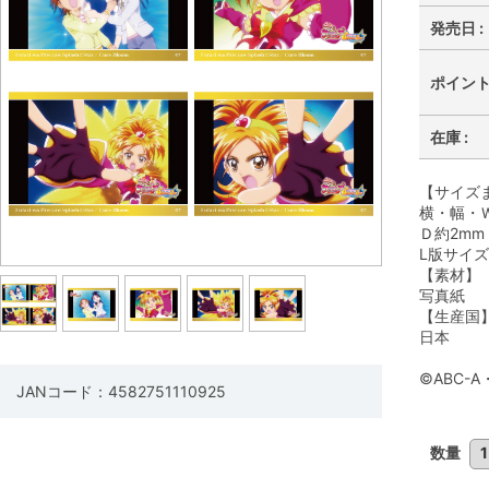
発売日 :
ポイント 
在庫 :
【サイズ
横・幅・Ｗ
Ｄ約2mm
L版サイ
【素材】
写真紙
【生産国
日本
©ABC-
JANコード：4582751110925
数量