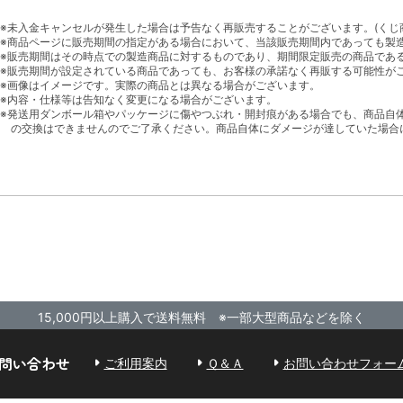
※未入金キャンセルが発生した場合は予告なく再販売することがございます。(くじ
※商品ページに販売期間の指定がある場合において、当該販売期間内であっても製
※販売期間はその時点での製造商品に対するものであり、期間限定販売の商品であ
※販売期間が設定されている商品であっても、お客様の承諾なく再販する可能性が
※画像はイメージです。実際の商品とは異なる場合がございます。
※内容・仕様等は告知なく変更になる場合がございます。
※発送用ダンボール箱やパッケージに傷やつぶれ・開封痕がある場合でも、商品自
の交換はできませんのでご了承ください。商品自体にダメージが達していた場合
15,000円以上購入で送料無料 ※一部大型商品などを除く
問い合わせ
ご利用案内
Ｑ＆Ａ
お問い合わせフォー