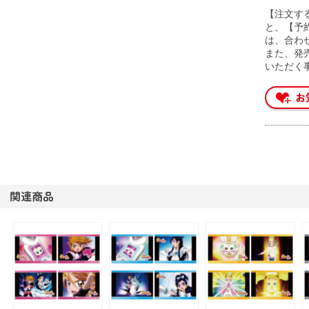
【注文す
と、【予
は、合わ
また、発
いただく
関連商品