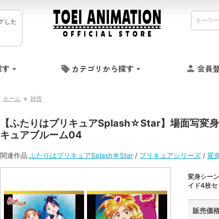
グした
探す
カテゴリから探す
会員
ホーム
>
雑貨
【ふたりはプリキュアSplash☆Star】場面写
キュアブルーム04
関連作品
ふたりはプリキュアSplash☆Star
/
プリキュアシリーズ
/
変
変身シー
イド4枚セ
販売価格 