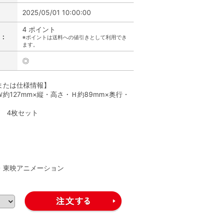
2025/05/01 10:00:00
4 ポイント
:
※ポイントは送料への値引きとして利用でき
ます。
◎
または仕様情報】
約127mm×縦・高さ・Ｈ約89mm×奥行・
ズ 4枚セット
】
A・東映アニメーション