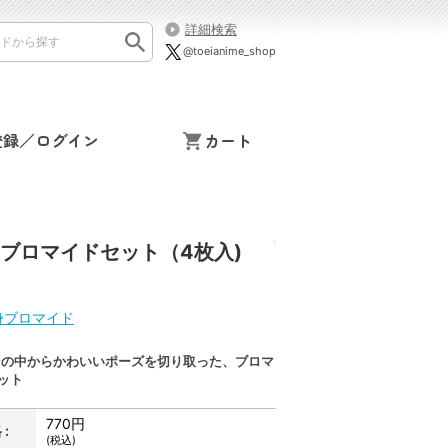
詳細検索
@toeianime_shop
登録／ログイン
カート
変身ブロマイドセット（4枚入)
身ブロマイド
ンの中からかわいいポーズを切り取った、ブロマ
ット
770円
:
(税込)