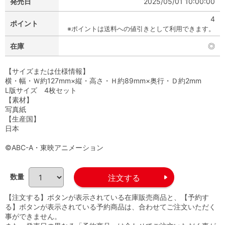
発売日
2025/05/01 10:00:00
4
ポイント
※ポイントは送料への値引きとして利用できます。
在庫
◎
【サイズまたは仕様情報】
横・幅・Ｗ約127mm×縦・高さ・Ｈ約89mm×奥行・Ｄ約2mm
L版サイズ 4枚セット
【素材】
写真紙
【生産国】
日本
©ABC-A・東映アニメーション
数量
【注文する】ボタンが表示されている在庫販売商品と、【予約す
る】ボタンが表示されている予約商品は、合わせてご注文いただく
事ができません。