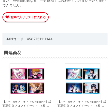
また、発売日の異なる「予約商品」は合わせてご注文いただく事が
できません。
JANコード：4582751111144
関連商品
【ふたりはプリキュアMaxHeart】場
【ふたりはプリキュアMaxHeart】場
面写変身ブロマイドセット（4枚 …
面写変身ブロマイドセット（4枚 …