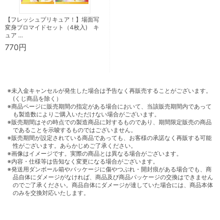
【フレッシュプリキュア！】場面写
変身ブロマイドセット（4枚入) キ
ュア …
770円
※未入金キャンセルが発生した場合は予告なく再販売することがございます。
(くじ商品を除く）
※商品ページに販売期間の指定がある場合において、当該販売期間内であって
も製造数によりご購入いただけない場合がございます。
※販売期間はその時点での製造商品に対するものであり、期間限定販売の商品
であることを示唆するものではございません。
※販売期間が設定されている商品であっても、お客様の承諾なく再販する可能
性がございます。あらかじめご了承ください。
※画像はイメージです。実際の商品とは異なる場合がございます。
※内容・仕様等は告知なく変更になる場合がございます。
※発送用ダンボール箱やパッケージに傷やつぶれ・開封痕がある場合でも、商
品自体にダメージがなければ、商品及び商品パッケージの交換はできません
のでご了承ください。商品自体にダメージが達していた場合には、商品本体
のみを交換対応いたします。