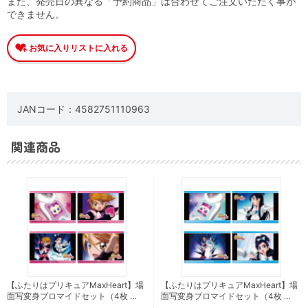
また、発売日の異なる「予約商品」は合わせてご注文いただく事が
できません。
JANコード：4582751110963
関連商品
【ふたりはプリキュアMaxHeart】場
【ふたりはプリキュアMaxHeart】場
面写変身ブロマイドセット（4枚 …
面写変身ブロマイドセット（4枚 …