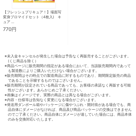
【フレッシュプリキュア！】場面写
変身ブロマイドセット（4枚入) キ
ュア …
770円
※未入金キャンセルが発生した場合は予告なく再販売することがございます。
(くじ商品を除く）
※商品ページに販売期間の指定がある場合において、当該販売期間内であって
も製造数によりご購入いただけない場合がございます。
※販売期間はその時点での製造商品に対するものであり、期間限定販売の商品
であることを示唆するものではございません。
※販売期間が設定されている商品であっても、お客様の承諾なく再販する可能
性がございます。あらかじめご了承ください。
※画像はイメージです。実際の商品とは異なる場合がございます。
※内容・仕様等は告知なく変更になる場合がございます。
※発送用ダンボール箱やパッケージに傷やつぶれ・開封痕がある場合でも、商
品自体にダメージがなければ、商品及び商品パッケージの交換はできません
のでご了承ください。商品自体にダメージが達していた場合には、商品本体
のみを交換対応いたします。