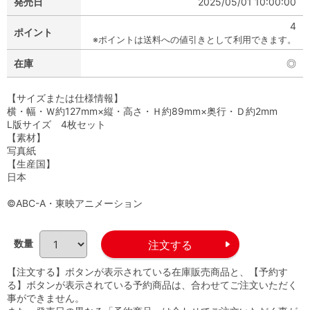
発売日
2025/05/01 10:00:00
4
ポイント
※ポイントは送料への値引きとして利用できます。
在庫
◎
【サイズまたは仕様情報】
横・幅・Ｗ約127mm×縦・高さ・Ｈ約89mm×奥行・Ｄ約2mm
L版サイズ 4枚セット
【素材】
写真紙
【生産国】
日本
©ABC-A・東映アニメーション
数量
【注文する】ボタンが表示されている在庫販売商品と、【予約す
る】ボタンが表示されている予約商品は、合わせてご注文いただく
事ができません。