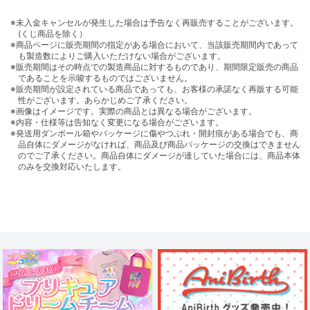
※未入金キャンセルが発生した場合は予告なく再販売することがございます。
(くじ商品を除く）
※商品ページに販売期間の指定がある場合において、当該販売期間内であって
も製造数によりご購入いただけない場合がございます。
※販売期間はその時点での製造商品に対するものであり、期間限定販売の商品
であることを示唆するものではございません。
※販売期間が設定されている商品であっても、お客様の承諾なく再販する可能
性がございます。あらかじめご了承ください。
※画像はイメージです。実際の商品とは異なる場合がございます。
※内容・仕様等は告知なく変更になる場合がございます。
※発送用ダンボール箱やパッケージに傷やつぶれ・開封痕がある場合でも、商
品自体にダメージがなければ、商品及び商品パッケージの交換はできません
のでご了承ください。商品自体にダメージが達していた場合には、商品本体
のみを交換対応いたします。