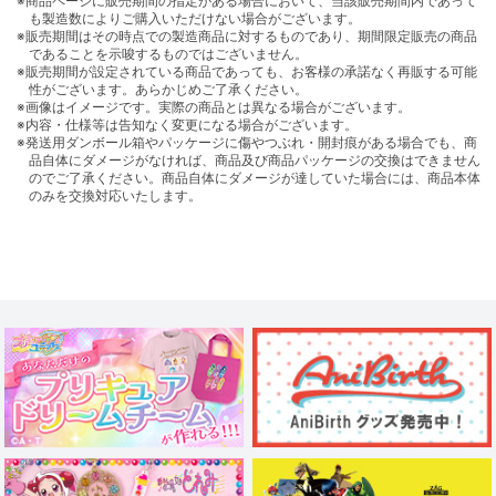
※商品ページに販売期間の指定がある場合において、当該販売期間内であって
も製造数によりご購入いただけない場合がございます。
※販売期間はその時点での製造商品に対するものであり、期間限定販売の商品
であることを示唆するものではございません。
※販売期間が設定されている商品であっても、お客様の承諾なく再販する可能
性がございます。あらかじめご了承ください。
※画像はイメージです。実際の商品とは異なる場合がございます。
※内容・仕様等は告知なく変更になる場合がございます。
※発送用ダンボール箱やパッケージに傷やつぶれ・開封痕がある場合でも、商
品自体にダメージがなければ、商品及び商品パッケージの交換はできません
のでご了承ください。商品自体にダメージが達していた場合には、商品本体
のみを交換対応いたします。