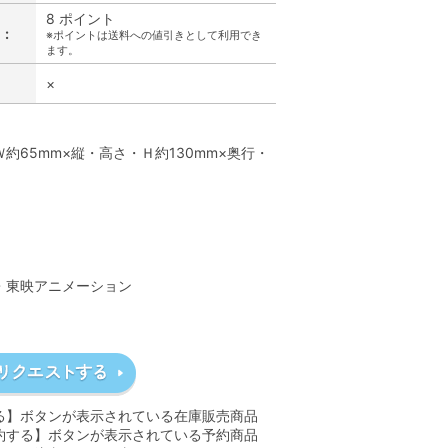
8 ポイント
:
※ポイントは送料への値引きとして利用でき
ます。
×
】
約65mm×縦・高さ・Ｈ約130mm×奥行・
】
A・東映アニメーション
る】ボタンが表示されている在庫販売商品
約する】ボタンが表示されている予約商品