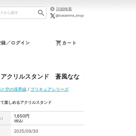
詳細検索
@toeianime_shop
登録／ログイン
カート
 アクリルスタンド 蒼風なな
海と空の境界線
/
プリキュアシリーズ
って楽しめるアクリルスタンド
1,650円
:
(税込)
2025/09/30