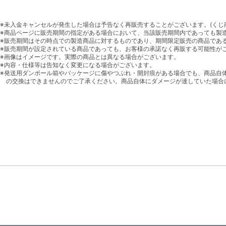
※未入金キャンセルが発生した場合は予告なく再販売することがございます。(くじ
※商品ページに販売期間の指定がある場合において、当該販売期間内であっても製
※販売期間はその時点での製造商品に対するものであり、期間限定販売の商品であ
※販売期間が設定されている商品であっても、お客様の承諾なく再販する可能性が
※画像はイメージです。実際の商品とは異なる場合がございます。
※内容・仕様等は告知なく変更になる場合がございます。
※発送用ダンボール箱やパッケージに傷やつぶれ・開封痕がある場合でも、商品自
の交換はできませんのでご了承ください。商品自体にダメージが達していた場合