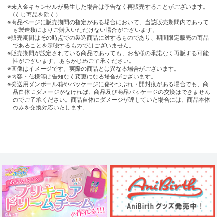
※未入金キャンセルが発生した場合は予告なく再販売することがございます。
(くじ商品を除く）
※商品ページに販売期間の指定がある場合において、当該販売期間内であって
も製造数によりご購入いただけない場合がございます。
※販売期間はその時点での製造商品に対するものであり、期間限定販売の商品
であることを示唆するものではございません。
※販売期間が設定されている商品であっても、お客様の承諾なく再販する可能
性がございます。あらかじめご了承ください。
※画像はイメージです。実際の商品とは異なる場合がございます。
※内容・仕様等は告知なく変更になる場合がございます。
※発送用ダンボール箱やパッケージに傷やつぶれ・開封痕がある場合でも、商
品自体にダメージがなければ、商品及び商品パッケージの交換はできません
のでご了承ください。商品自体にダメージが達していた場合には、商品本体
のみを交換対応いたします。