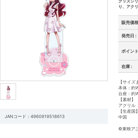
グッズシ
り、アク
販売価格 
発売日 :
ポイント 
在庫 :
【サイズ
本体：約W
台座：約W
【素材】
アクリル
【生産国
JANコード：4960919518613
中国
©東映ア