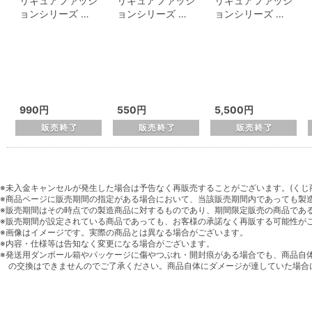
リキュアファッシ
リキュアファッシ
リキュアファッシ
ョンシリーズ …
ョンシリーズ …
ョンシリーズ …
990円
550円
5,500円
※未入金キャンセルが発生した場合は予告なく再販売することがございます。(くじ
※商品ページに販売期間の指定がある場合において、当該販売期間内であっても製
※販売期間はその時点での製造商品に対するものであり、期間限定販売の商品であ
※販売期間が設定されている商品であっても、お客様の承諾なく再販する可能性が
※画像はイメージです。実際の商品とは異なる場合がございます。
※内容・仕様等は告知なく変更になる場合がございます。
※発送用ダンボール箱やパッケージに傷やつぶれ・開封痕がある場合でも、商品自
の交換はできませんのでご了承ください。商品自体にダメージが達していた場合