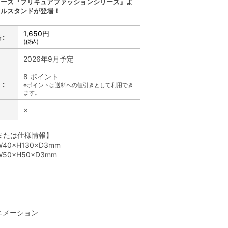
リーズ『プリキュアファッションシリーズ』よ
リルスタンドが登場！
1,650円
:
(税込)
2026年9月予定
8 ポイント
:
※ポイントは送料への値引きとして利用でき
ます。
×
または仕様情報】
40×H130×D3mm
50×H50×D3mm
】
ニメーション