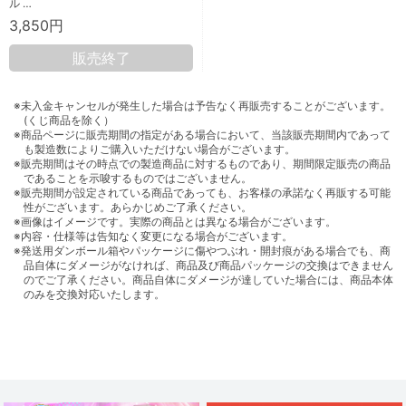
ル …
3,850円
販売終了
※未入金キャンセルが発生した場合は予告なく再販売することがございます。
(くじ商品を除く）
※商品ページに販売期間の指定がある場合において、当該販売期間内であって
も製造数によりご購入いただけない場合がございます。
※販売期間はその時点での製造商品に対するものであり、期間限定販売の商品
であることを示唆するものではございません。
※販売期間が設定されている商品であっても、お客様の承諾なく再販する可能
性がございます。あらかじめご了承ください。
※画像はイメージです。実際の商品とは異なる場合がございます。
※内容・仕様等は告知なく変更になる場合がございます。
※発送用ダンボール箱やパッケージに傷やつぶれ・開封痕がある場合でも、商
品自体にダメージがなければ、商品及び商品パッケージの交換はできません
のでご了承ください。商品自体にダメージが達していた場合には、商品本体
のみを交換対応いたします。