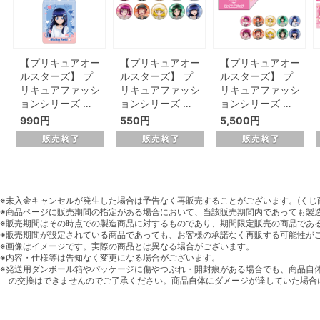
【プリキュアオー
【プリキュアオー
【プリキュアオー
ルスターズ】 プ
ルスターズ】 プ
ルスターズ】 プ
リキュアファッシ
リキュアファッシ
リキュアファッシ
ョンシリーズ …
ョンシリーズ …
ョンシリーズ …
990円
550円
5,500円
※未入金キャンセルが発生した場合は予告なく再販売することがございます。(くじ
※商品ページに販売期間の指定がある場合において、当該販売期間内であっても製
※販売期間はその時点での製造商品に対するものであり、期間限定販売の商品であ
※販売期間が設定されている商品であっても、お客様の承諾なく再販する可能性が
※画像はイメージです。実際の商品とは異なる場合がございます。
※内容・仕様等は告知なく変更になる場合がございます。
※発送用ダンボール箱やパッケージに傷やつぶれ・開封痕がある場合でも、商品自
の交換はできませんのでご了承ください。商品自体にダメージが達していた場合