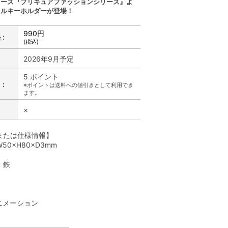
リーズ『プリキュアファッションシリーズ』よ
リルキーホルダーが登場！
990円
:
(税込)
2026年9月予定
5 ポイント
:
※ポイントは送料への値引きとして利用でき
ます。
×
または仕様情報】
50×H80×D3mm
、鉄
】
ニメーション