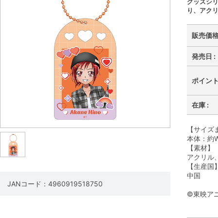
グッズシ
り、アク
販売価格 
発売日 :
ポイント 
在庫 :
【サイズ
本体：約W
【素材】
アクリル
【生産国
中国
JANコード：4960919518750
©東映ア