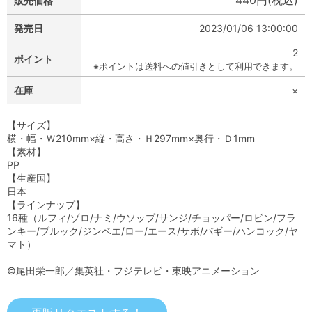
440円(税込)
販売価格
発売日
2023/01/06 13:00:00
2
ポイント
※ポイントは送料への値引きとして利用できます。
在庫
×
【サイズ】
横・幅・Ｗ210mm×縦・高さ・Ｈ297mm×奥行・Ｄ1mm
【素材】
PP
【生産国】
日本
【ラインナップ】
16種（ルフィ/ゾロ/ナミ/ウソップ/サンジ/チョッパー/ロビン/フラ
ンキー/ブルック/ジンベエ/ロー/エース/サボ/バギー/ハンコック/ヤ
マト）
©尾田栄一郎／集英社・フジテレビ・東映アニメーション